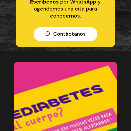
Escríbenos
por WhatsApp y
agendemos una cita para
conocernos.
C
o
n
t
á
c
t
a
n
o
s