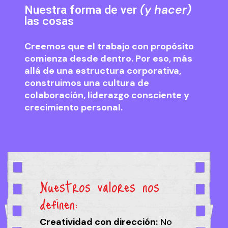
(y hacer)
Nuestra forma de ver
las cosas
Creemos que el trabajo con propósito
comienza desde dentro. Por eso, más
allá de una estructura corporativa,
construimos una cultura de
colaboración, liderazgo consciente y
crecimiento personal.
Nuestros valores nos
definen:
Creatividad con dirección:
No