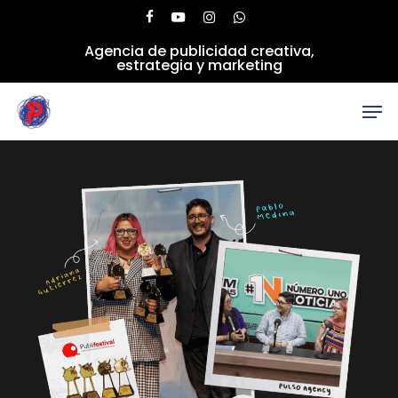
Skip
facebook
youtube
instagram
whatsapp
to
Agencia de publicidad creativa,
main
Close
estrategia y marketing
content
Menu
Men