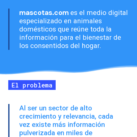
mascotas.
com
es el medio digital
especializado en animales
domésticos que reúne toda la
información para el bienestar de
los consentidos del hogar.
El problema
Al ser un sector de alto
crecimiento y relevancia, cada
vez existe más información
pulverizada en miles de