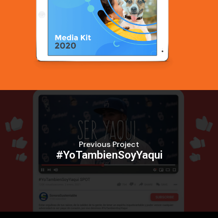
Previous Project
#YoTambienSoyYaqui