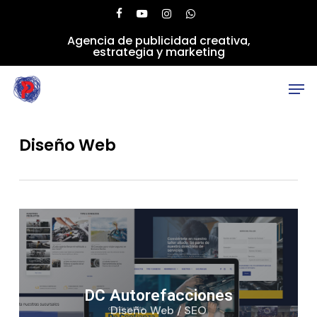
Skip
facebook
youtube
instagram
whatsapp
to
Agencia de publicidad creativa,
main
Close
estrategia y marketing
content
Menu
Men
Diseño Web
DC Autorefacciones
Diseño Web / SEO